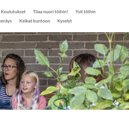
Koulutukset
Tilaa nuori töihin!
Ysit töihin
keräys
Keikat kuntoon
Kyselyt