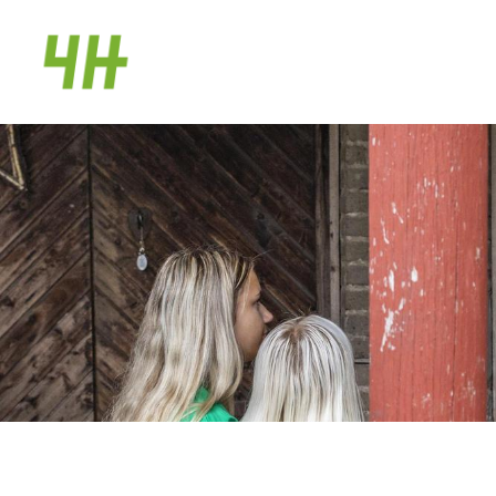
Siirry
sivun
Huittisten 4H-yhdistys
sisältöön