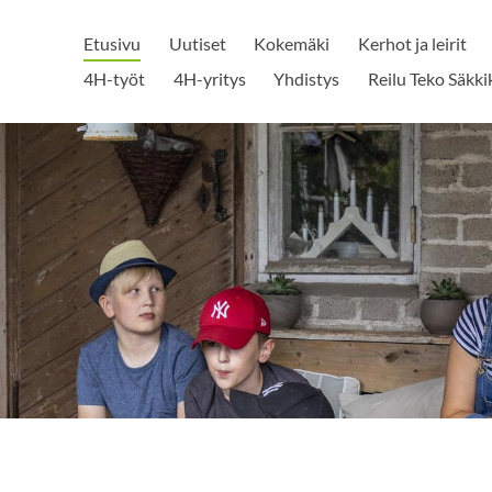
Etusivu
Uutiset
Kokemäki
Kerhot ja leirit
4H-työt
4H-yritys
Yhdistys
Reilu Teko Säkki