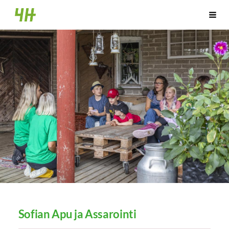
Siirry
Huittisten 4H-yhdistys
Vali
sivun
sisältöön
Sofian Apu ja Assarointi