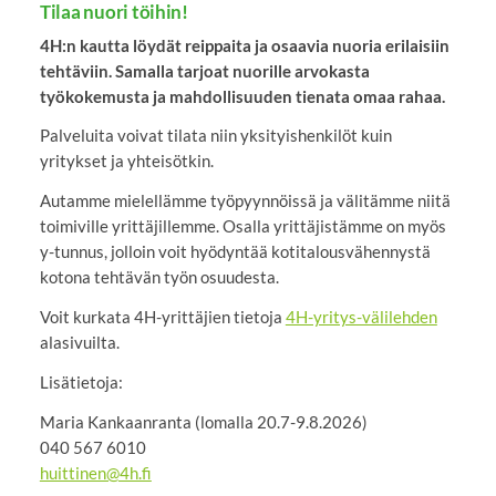
Tilaa nuori töihin!
4H:n kautta löydät reippaita ja osaavia nuoria erilaisiin
tehtäviin. Samalla tarjoat nuorille arvokasta
työkokemusta ja mahdollisuuden tienata omaa rahaa.
Palveluita voivat tilata niin yksityishenkilöt kuin
yritykset ja yhteisötkin.
Autamme mielellämme työpyynnöissä ja välitämme niitä
toimiville yrittäjillemme. Osalla yrittäjistämme on myös
y-tunnus, jolloin voit hyödyntää kotitalousvähennystä
kotona tehtävän työn osuudesta.
Voit kurkata 4H-yrittäjien tietoja
4H-yritys-välilehden
alasivuilta.
Lisätietoja:
Maria Kankaanranta (lomalla 20.7-9.8.2026)
040 567 6010
huittinen@4h.fi