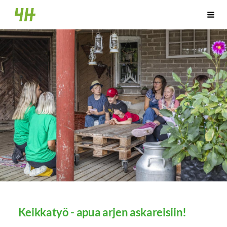
Siirry
Huittisten 4H-yhdistys
Vali
sivun
sisältöön
Keikkatyö - apua arjen askareisiin!